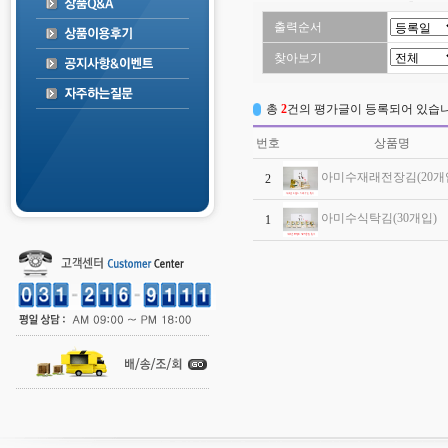
출력순서
찾아보기
총
2
건의 평가글이 등록되어 있습니
번호
상품명
아미수재래전장김(20개
2
아미수식탁김(30개입)
1