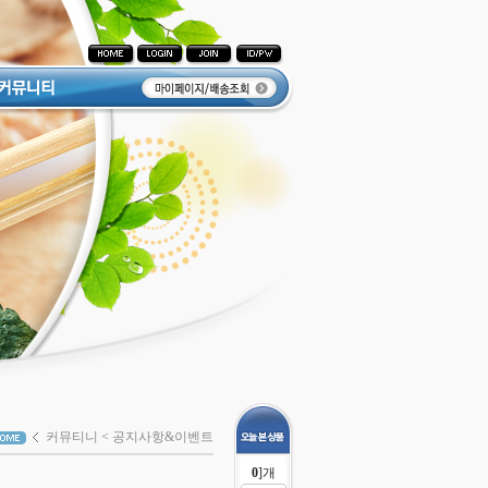
커뮤티니
<
공지사항&이벤트
0
]개