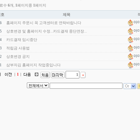
료수
6
개,
1
페이지중
1
페이지
번호
제목
아
6
홈페이지 주문시 꼭 고객센터로 연락바랍니다
아
5
상호변경 및 홈페이지 수정...카드결재 중단연장...
아
4
카드결재 임시중단
아
3
적립금 사용법
아
2
상호변경 공지
아
1
삼부자김 홈페이지 작업중입니다
1